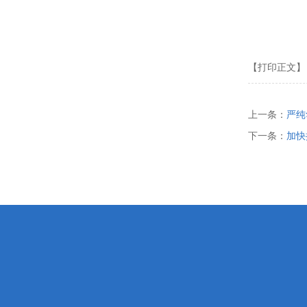
【打印正文】
上一条：
严纯
下一条：
加快