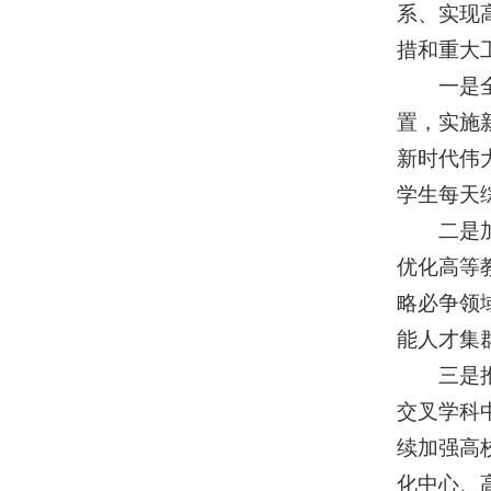
系、实现
措和重大
一是全面
置，实施
新时代伟
学生每天
二是加快
优化高等
略必争领
能人才集
三是推动
交叉学科
续加强高
化中心、