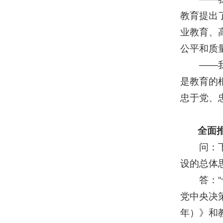
教育提出
业教育、
公平和质
——我们
是教育的
忠于党、
全面推动
问：下一
设的总体
答：“十
党中央决
年）》和