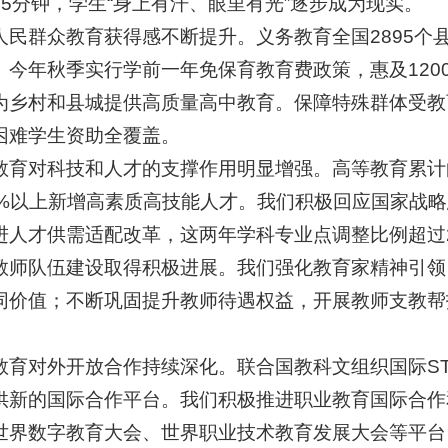
15分钟，学生“身上有汗、眼里有光”逐步成为现实。
群众教育获得感不断提升。义务教育全国2895个县
。今年秋季实行学前一年免保育教育费政策，惠及120
为乡村和县城提供高质量高中教育。保障特殊群体受教
困难学生资助全覆盖。
对科技和人才的支撑作用明显增强。高等教育累计向
0%以上新增高素质高技能人才。我们积极回应国家战
进人才供需适配改革，这两年学科专业点调整比例超过
队伍建设取得积极进展。我们强化教育家精神引领
同价值；不断巩固提升教师待遇权益，开展教师支教帮
对外开放合作持续深化。联合国教科文组织国际ST
供新的国际合作平台。我们积极推进职业教育国际合作
世界数字教育大会、世界职业技术教育发展大会等平台