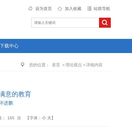
设为首页
加入收藏
站群导航
下载中心
您的位置：
首页
>
理论观点
>
详细内容
民满意的教育
怀进鹏
数：
165
次
【字体：
小
大
】