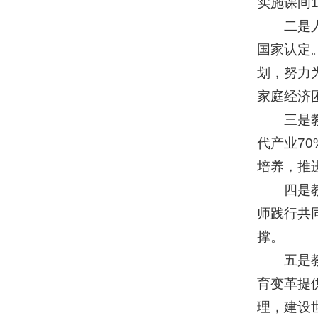
实施课间
二是人民
国家认定
划，努力
家庭经济
三是教育
代产业7
培养，推
四是教师
师践行共
撑。
五是教育
育变革提
理，建设