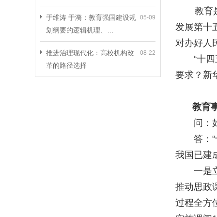
教育是强
于维涛 于漪：教育强国建设规
05-09
发展第十
划纲要的逻辑机理、…
对办好人
推进治理现代化：高校机构改
08-22
“十四五
革的路径选择
要求？新
教育事业
问：如何
答：“十
我国已建
一是立德
推动思政
过程全方